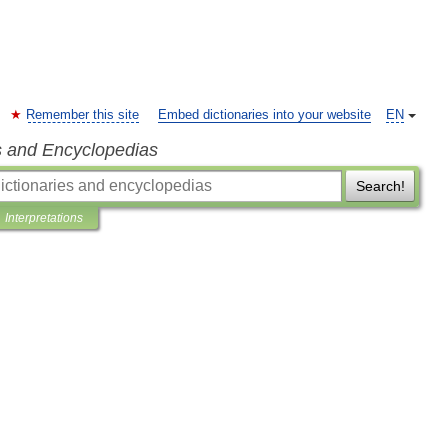
Remember this site
Embed dictionaries into your website
EN
s and Encyclopedias
Search!
Interpretations