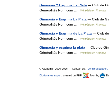
Gimnasia Y Esgrima La Plata
— Club de Gim
Généralités Nom com …
Wikipédia en Français
Gimnasia y Esgrima La Plata
— Club de Gim
Généralités Nom com …
Wikipédia en Français
Gimnasia y Esgrima de La Plata
— Club de 
Généralités Nom com …
Wikipédia en Français
Gimnasia y esgrima la plata
— Club de Gimn
Généralités Nom com …
Wikipédia en Français
© Academic, 2000-2026
Contact us:
Technical Support
,
Dictionaries export
, created on PHP,
Joomla,
Dr