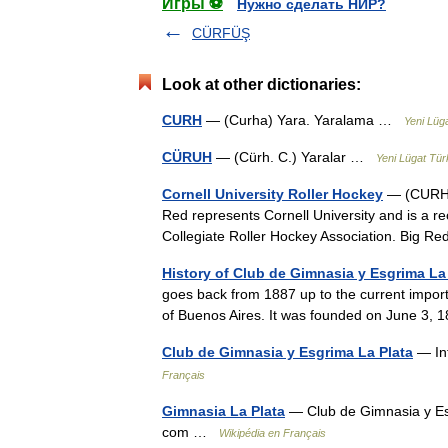
Игры ⚽
Нужно сделать НИР?
CÜRFÜŞ
Look at other dictionaries:
CURH
— (Curha) Yara. Yaralama …
Yeni Lüg
CÜRUH
— (Cürh. C.) Yaralar …
Yeni Lügat Tü
Cornell University Roller Hockey
— (CURH) i
Red represents Cornell University and is a re
Collegiate Roller Hockey Association. Big 
History of Club de Gimnasia y Esgrima La
goes back from 1887 up to the current importan
of Buenos Aires. It was founded on June 3
Club de Gimnasia y Esgrima La Plata
— Inf
Français
Gimnasia La Plata
— Club de Gimnasia y Es
com …
Wikipédia en Français