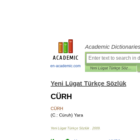
Academic Dictionarie
en-academic.com
Yeni Lügat Türkçe Sözlük
Yeni Lügat Türkçe Sözlük
CÜRH
CÜRH
(
C
.
:
Cüruh
)
Yara
Yeni
Lügat
Türkçe
Sözlük
.
2009
.