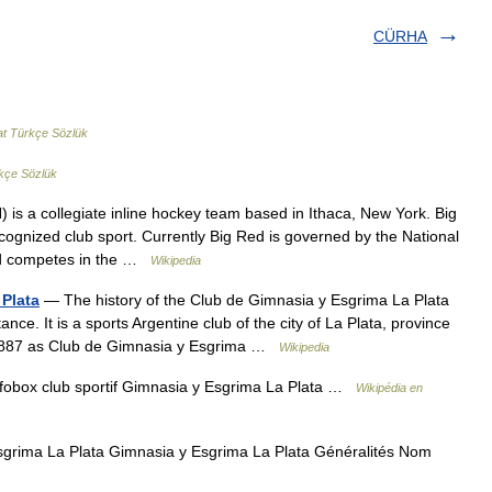
CÜRHA
at Türkçe Sözlük
rkçe Sözlük
s a collegiate inline hockey team based in Ithaca, New York. Big
cognized club sport. Currently Big Red is governed by the National
Red competes in the …
Wikipedia
 Plata
— The history of the Club de Gimnasia y Esgrima La Plata
ce. It is a sports Argentine club of the city of La Plata, province
, 1887 as Club de Gimnasia y Esgrima …
Wikipedia
obox club sportif Gimnasia y Esgrima La Plata …
Wikipédia en
grima La Plata Gimnasia y Esgrima La Plata Généralités Nom